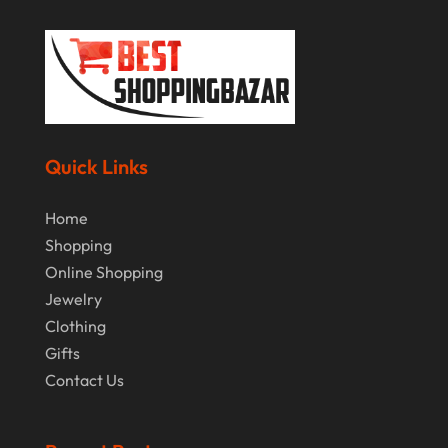
January 2021
December 2020
November 2020
October 2020
September 2020
Quick Links
August 2020
Home
July 2020
Shopping
Online Shopping
June 2020
Jewelry
May 2020
Clothing
April 2020
Gifts
Contact Us
March 2020
January 2020