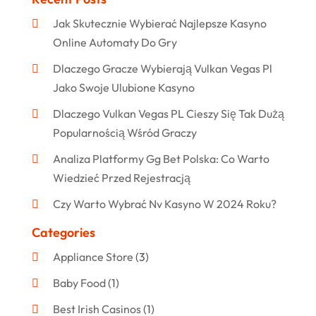
Jak Skutecznie Wybierać Najlepsze Kasyno
Online Automaty Do Gry
Dlaczego Gracze Wybierają Vulkan Vegas Pl
Jako Swoje Ulubione Kasyno
Dlaczego Vulkan Vegas PL Cieszy Się Tak Dużą
Popularnością Wśród Graczy
Analiza Platformy Gg Bet Polska: Co Warto
Wiedzieć Przed Rejestracją
Czy Warto Wybrać Nv Kasyno W 2024 Roku?
Categories
Appliance Store
(3)
Baby Food
(1)
Best Irish Casinos
(1)