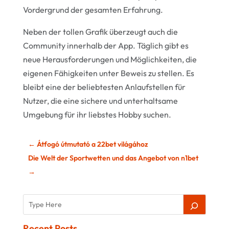
Vordergrund der gesamten Erfahrung.
Neben der tollen Grafik überzeugt auch die
Community innerhalb der App. Täglich gibt es
neue Herausforderungen und Möglichkeiten, die
eigenen Fähigkeiten unter Beweis zu stellen. Es
bleibt eine der beliebtesten Anlaufstellen für
Nutzer, die eine sichere und unterhaltsame
Umgebung für ihr liebstes Hobby suchen.
←
Átfogó útmutató a 22bet világához
Die Welt der Sportwetten und das Angebot von n1bet
→
Recent Posts