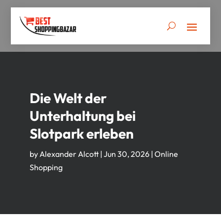
Die Welt der
Unterhaltung bei
Slotpark erleben
by
Alexander Alcott
|
Jun 30, 2026
|
Online
Shopping