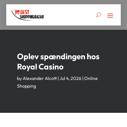
Oplev spændingen hos
Royal Casino
by
Alexander Alcott
|
Jul 4, 2026
|
Online
Shopping