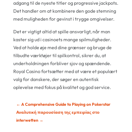
adgang til de nyeste titler og progressive jackpots.
Det handler om at kombinere den gode stemning
med muligheden for gevinst i trygge omgivelser.
Det er vigtigt altid at spille ansvarligt, når man
kaster sig ud i casinoets mange spilmuligheder.
Ved at holde øje med dine grænser og bruge de
tilbudte værktøjer til spilkontrol, sikrer du, at
underholdningen forbliver sjov og spændende.
Royal Casino fortsætter med at være et populært
valg for danskere, der søger en autentisk
oplevelse med fokus på kvalitet og god service.
←
A Comprehensive Guide to Playing on Pokerstar
Αναλυτική παρουσίαση της εμπειρίας στο
interwetten
→