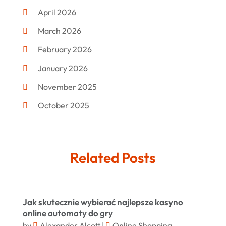
Electronics
(12)
April 2026
Events & Activities
(1)
March 2026
Fashion Style
(2)
February 2026
Flowers
(11)
January 2026
Food
(12)
November 2025
Furniture
(8)
October 2025
Gd-Studio.co.uk
(1)
September 2025
Gifts
(14)
July 2025
Related Posts
Gold Dealer
(3)
June 2025
Hair Distributor
(1)
May 2025
Jeweler
(4)
March 2025
Jak skutecznie wybierać najlepsze kasyno
Jewelry
(68)
online automaty do gry
January 2025
by
Alexander Alcott
|
Online Shopping