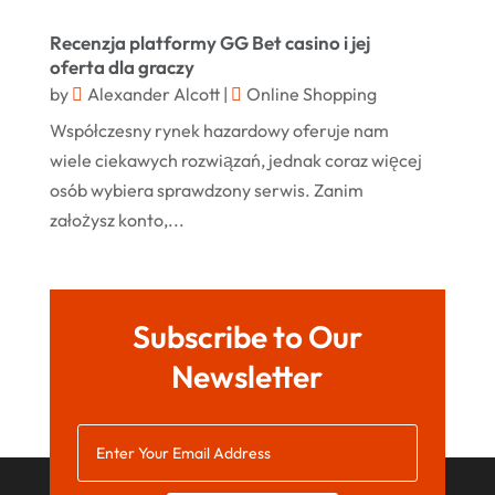
November 2023
Swords
(2)
Recenzja platformy GG Bet casino i jej
August 2023
oferta dla graczy
Vitamin Supplement Shop
(1)
July 2023
by
Alexander Alcott
|
Online Shopping
April 2023
Współczesny rynek hazardowy oferuje nam
wiele ciekawych rozwiązań, jednak coraz więcej
March 2023
osób wybiera sprawdzony serwis. Zanim
January 2023
założysz konto,...
December 2022
August 2022
Subscribe to Our
June 2022
Newsletter
May 2022
October 2021
August 2021