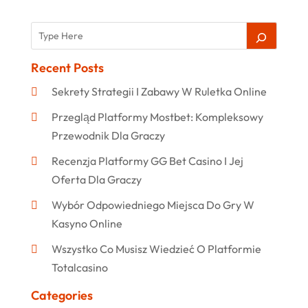
Recent Posts
Sekrety Strategii I Zabawy W Ruletka Online
Przegląd Platformy Mostbet: Kompleksowy
Przewodnik Dla Graczy
Recenzja Platformy GG Bet Casino I Jej
Oferta Dla Graczy
Wybór Odpowiedniego Miejsca Do Gry W
Kasyno Online
Wszystko Co Musisz Wiedzieć O Platformie
Totalcasino
Categories