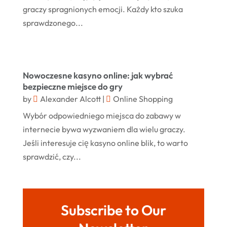
Rug
(2)
graczy spragnionych emocji. Każdy kto szuka
January 2024
Shopping
(236)
sprawdzonego...
December 2023
Store
(1)
November 2023
Swords
(2)
August 2023
Nowoczesne kasyno online: jak wybrać
Vitamin Supplement Shop
(1)
July 2023
bezpieczne miejsce do gry
by
Alexander Alcott
|
Online Shopping
April 2023
Wybór odpowiedniego miejsca do zabawy w
March 2023
internecie bywa wyzwaniem dla wielu graczy.
January 2023
Jeśli interesuje cię kasyno online blik, to warto
sprawdzić, czy...
December 2022
August 2022
June 2022
Subscribe to Our
May 2022