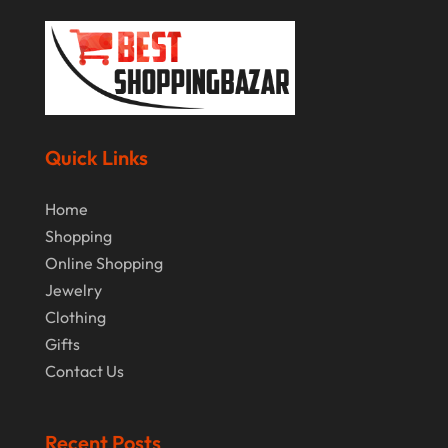
January 2021
December 2020
November 2020
October 2020
September 2020
Quick Links
August 2020
Home
July 2020
Shopping
Online Shopping
June 2020
Jewelry
May 2020
Clothing
April 2020
Gifts
Contact Us
March 2020
January 2020
Recent Posts