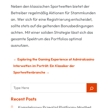
Neben den klassischen Sportwetten bietet der
Betreiber regelmäßig Aktionen für Stammkunden
an. Wer sich für eine Registrierung entscheidet,
sollte stets auf die geltenden Bonusbedingungen
achten. Mit einer soliden Strategie lässt sich das
gesamte Spektrum des Portfolios optimal
ausnutzen.
←
Exploring the Gaming Experience at Admiralcasino
Interwetten im Porträt: Ein Klassiker der
Sportwettenbranche
→
Recent Posts
Kompleksowy Przegląd Platformy Mostbet