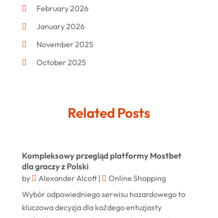
Fashion Style
(2)
February 2026
Flowers
(11)
January 2026
Food
(12)
November 2025
Furniture
(8)
October 2025
Gd-Studio.co.uk
(1)
September 2025
Gifts
(14)
July 2025
Related Posts
Gold Dealer
(3)
June 2025
Hair Distributor
(1)
May 2025
Jeweler
(4)
March 2025
Kompleksowy przegląd platformy Mostbet
Jewelry
(68)
dla graczy z Polski
January 2025
by
Alexander Alcott
|
Online Shopping
Knives
(5)
December 2024
Wybór odpowiedniego serwisu hazardowego to
Lets-Talk-Mortgages.co.uk
(1)
November 2024
kluczowa decyzja dla każdego entuzjasty