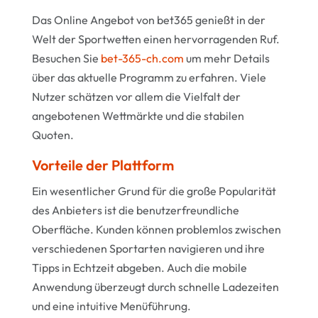
Das Online Angebot von bet365 genießt in der
Welt der Sportwetten einen hervorragenden Ruf.
Besuchen Sie
bet-365-ch.com
um mehr Details
über das aktuelle Programm zu erfahren. Viele
Nutzer schätzen vor allem die Vielfalt der
angebotenen Wettmärkte und die stabilen
Quoten.
Vorteile der Plattform
Ein wesentlicher Grund für die große Popularität
des Anbieters ist die benutzerfreundliche
Oberfläche. Kunden können problemlos zwischen
verschiedenen Sportarten navigieren und ihre
Tipps in Echtzeit abgeben. Auch die mobile
Anwendung überzeugt durch schnelle Ladezeiten
und eine intuitive Menüführung.