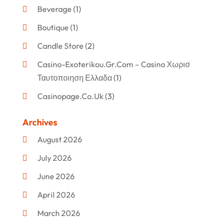
Beverage
(1)
Boutique
(1)
Candle Store
(2)
Casino-Exoterikou.gr.com – Casino Χωρισ
Ταυτοποιηση Ελλαδα
(1)
Casinopage.co.uk
(3)
Clothing
(47)
Archives
Commercial Umbrellas
(1)
August 2026
Custom Jewelry
(1)
July 2026
Donut Shop
(2)
June 2026
Electronics
(12)
April 2026
Events & Activities
(1)
March 2026