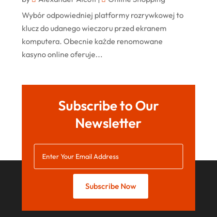
April 2023
Wybór odpowiedniej platformy rozrywkowej to
March 2023
klucz do udanego wieczoru przed ekranem
January 2023
komputera. Obecnie każde renomowane
kasyno online oferuje...
December 2022
August 2022
June 2022
Subscribe to Our
May 2022
Newsletter
October 2021
August 2021
July 2021
June 2021
Subscribe Now
April 2021