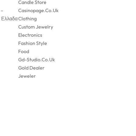
Candle Store
 –
Casinopage.co.uk
η Ελλαδα
Clothing
Custom Jewelry
Electronics
Fashion Style
Food
Gd-Studio.co.uk
Gold Dealer
Jeweler
Knives
k
Lighting Store
Lizjamieson.co.uk
Online Jewellery Shop
Real Estate
Shopping
Swords