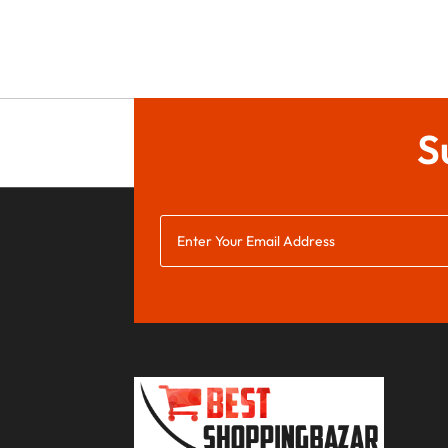
european casinos
interac casinos
bitcoin casinos
instant withdra
fastest withdrawal casino uk
uk casino no verification
no verification casinos
bitcoin casinos uk
top 10 online casino eu
S