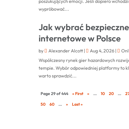
poszukujących emocji. Jeśli dopiero wchodzi
wypróbować...
Jak wybrać bezpieczne
internetowe w Polsce
by
Alexander Alcott
|
Aug 4, 2026
|
Onl
Współczesny rynek gier hazardowych rozwija
tempie. Wybór odpowiedniej platformy to k
warto sprawdzić...
Page 29 of 444
« First
«
...
10
20
...
2
50
60
...
»
Last »