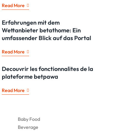
Read More
Erfahrungen mit dem
Wettanbieter betathome: Ein
umfassender Blick auf das Portal
Read More
Decouvrir les fonctionnalites de la
plateforme betpawa
Read More
Baby Food
Beverage