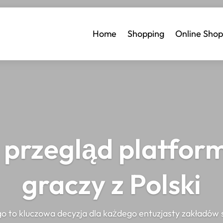
Home
Shopping
Online Shop
e casinos
pay by mobile casino not on gamestop
przegląd platform
graczy z Polski
to kluczowa decyzja dla każdego entuzjasty zakładów