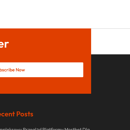
er
bscribe Now
cent Posts
mpleksowy Przegląd Platformy Mostbet Dla