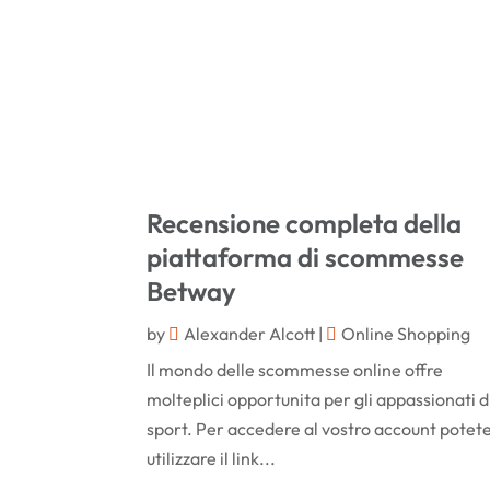
Recensione completa della
piattaforma di scommesse
Betway
by
Alexander Alcott
|
Online Shopping
Il mondo delle scommesse online offre
molteplici opportunita per gli appassionati d
sport. Per accedere al vostro account potet
utilizzare il link...