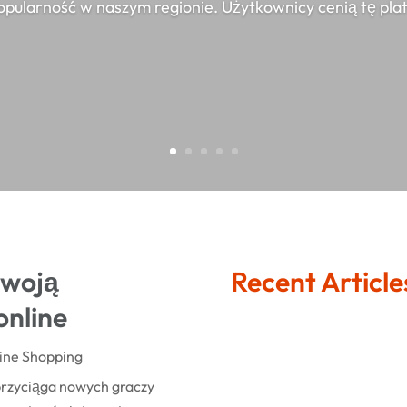
opularność w naszym regionie. Użytkownicy cenią tę plat
swoją
Recent Article
online
ine Shopping
 przyciąga nowych graczy