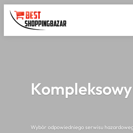
pay by mobile
no verification casino uk
bitcoin casinos in the uk
european onlin
Kompleksowy 
Wybór odpowiedniego serwisu hazardowego 