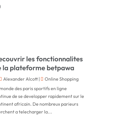
)
couvrir les fonctionnalites
e la plateforme betpawa
Alexander Alcott
|
Online Shopping
monde des paris sportifs en ligne
tinue de se developper rapidement sur le
tinent africain. De nombreux parieurs
rchent a telecharger la...